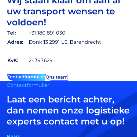
Wij staan klaar om aan al
uw transport wensen te
voldoen!
Tel:
+31 180 891 030
Adres:
Donk 13 2991 LE, Barendrecht
KvK:
24397629
Contactformulier
Ons team
Contactformulier
Laat een bericht achter,
dan nemen onze logistieke
experts contact met u op!
Naam